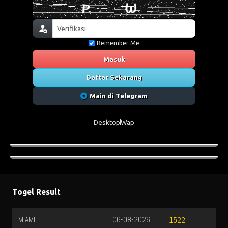
Remember Me
Masuk
Daftar Sekarang
Main di Telegram
Desktop
Wap
Togel Result
MIAMI
06-08-2026
1522