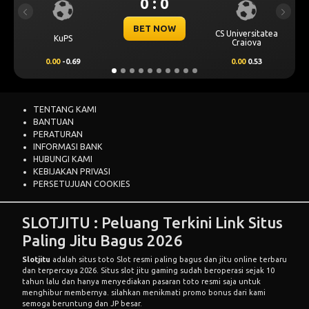
0 : 0
Previous
Next
BET NOW
CS Universitatea
KuPS
M
Craiova
0.00
-0.69
0.00
0.53
TENTANG KAMI
BANTUAN
PERATURAN
INFORMASI BANK
HUBUNGI KAMI
KEBIJAKAN PRIVASI
PERSETUJUAN COOKIES
SLOTJITU : Peluang Terkini Link Situs
Paling Jitu Bagus 2026
Slotjitu
adalah situs toto Slot resmi paling bagus dan jitu online terbaru
dan terpercaya 2026. Situs slot jitu gaming sudah beroperasi sejak 10
tahun lalu dan hanya menyediakan pasaran toto resmi saja untuk
menghibur membernya. silahkan menikmati promo bonus dari kami
semoga beruntung dan JP besar.