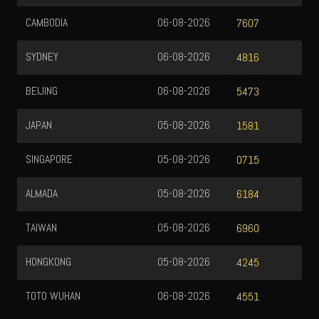
CAMBODIA
06-08-2026
7607
SYDNEY
06-08-2026
4816
BEIJING
06-08-2026
5473
JAPAN
05-08-2026
1581
SINGAPORE
05-08-2026
0715
ALMADA
05-08-2026
6184
TAIWAN
05-08-2026
6960
HONGKONG
05-08-2026
4245
TOTO WUHAN
06-08-2026
4551